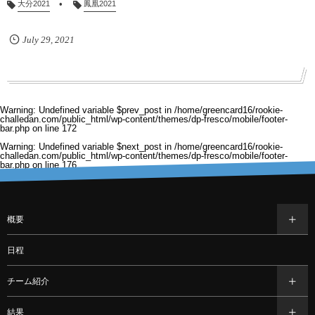
大分2021
鳳凰2021
July
29
,
2021
Warning
: Undefined variable $prev_post in
/home/greencard16/rookie-
challedan.com/public_html/wp-content/themes/dp-fresco/mobile/footer-
bar.php
on line
172
Warning
: Undefined variable $next_post in
/home/greencard16/rookie-
challedan.com/public_html/wp-content/themes/dp-fresco/mobile/footer-
bar.php
on line
176
概要
日程
チーム紹介
結果