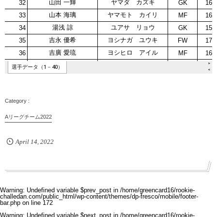
Aリーグチーム2022
April
14
,
2022
Warning
: Undefined variable $prev_post in
/home/greencard16/rookie-
challedan.com/public_html/wp-content/themes/dp-fresco/mobile/footer-
bar.php
on line
172
Warning
: Undefined variable $next_post in
/home/greencard16/rookie-