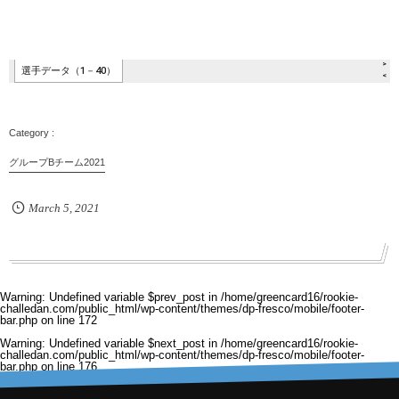
グループBチーム2021
March
5
,
2021
Warning
: Undefined variable $prev_post in
/home/greencard16/rookie-
challedan.com/public_html/wp-content/themes/dp-fresco/mobile/footer-
bar.php
on line
172
Warning
: Undefined variable $next_post in
/home/greencard16/rookie-
challedan.com/public_html/wp-content/themes/dp-fresco/mobile/footer-
bar.php
on line
176